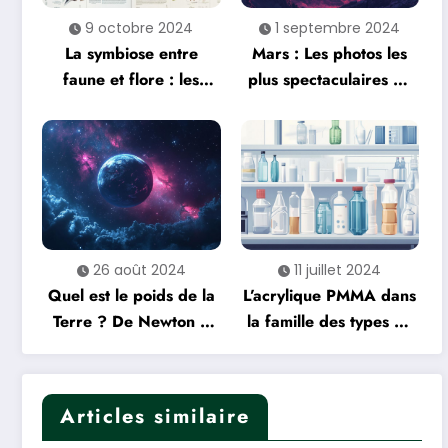
9 octobre 2024
1 septembre 2024
La symbiose entre
Mars : Les photos les
faune et flore : les
plus spectaculaires de
secrets d’un équilibre
la planète rouge
naturel
dévoilent son
atmosphère
mystérieuse
26 août 2024
11 juillet 2024
Quel est le poids de la
L’acrylique PMMA dans
Terre ? De Newton à
la famille des types de
nos jours, l’histoire
plastique : propriétés
d’une mesure
et usages
extraordinaire
Articles similaire