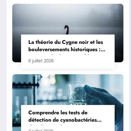
La théorie du Cygne noir et les
bouleversements historiques :
comprendre l’imprévisible à
6 juillet 2026
travers les siècles
Comprendre les tests de
détection de cyanobactéries
dans l’eau et leur importance