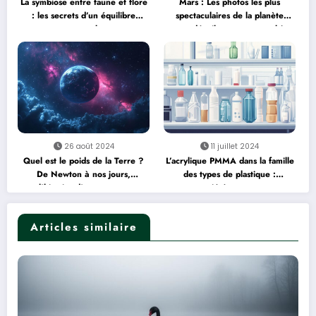
La symbiose entre faune et flore
Mars : Les photos les plus
: les secrets d’un équilibre
spectaculaires de la planète
naturel
rouge dévoilent son atmosphère
mystérieuse
26 août 2024
11 juillet 2024
Quel est le poids de la Terre ?
L’acrylique PMMA dans la famille
De Newton à nos jours,
des types de plastique :
l’histoire d’une mesure
propriétés et usages
extraordinaire
Articles similaire